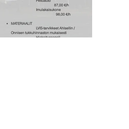
Pesuauto
87,00 €/h
Imulakaisukone
98,00 €/h
MATERIAALIT
LVIS-tarvikkeet Ahlsellin /
Onnisen tukkuhinnaston mukaisesti
Hiekoitussepeli
68,00 € / m3
Leikkihiekka
55,00 € / m3
Turvahiekka
68,00 € / m3
Pesuvesi
3,86 € / m3
KULJETUKSET
Lumen poisvienti
8,90 € / m3
Kuorma-auto
87,00 € / h
Lava
248,00 € / lava
+ jätemaksut