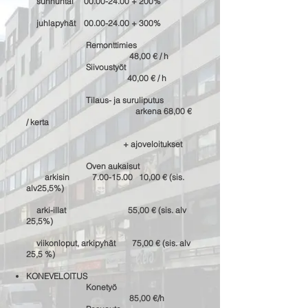
sunnuntai
00.00-24.00
+ 200%
juhlapyhät
00.00-24.00
+ 300%
Remonttimies
48,00 € / h
Siivoustyöt
40,00 € / h
Tilaus- ja suruliputus
arkena 68,00 €
/ kerta
+ ajoveloitukset
Oven aukaisut
arkisin
7.00-15.00
10,00 € (sis.
alv25,5%)
arki-illat 55,00 € (sis. alv
25,5%)
viikonloput, arkipyhät 75,00 € (sis. alv
25,5 %)
KONEVELOITUS
Konetyö
85,00 €/h