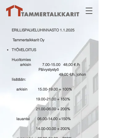
ERILLISPALVELUHINNASTO 1.1.2025
Tammertalkkarit Oy
TYÖVELOITUS
Huoltomies
arkisin
7.00-15.00
48,00 € /h
Päivystystyö
49,00 €/h, johon
lisätään:
arkisin
15.00-19.00
+ 100%
19.00-21.00
+ 150%
21.00-06.00
+ 200%
lauantai
06.00-14.00
+150%
14.00-00.00
+ 200%